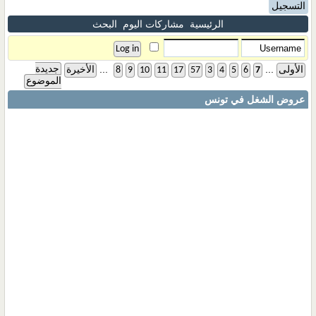
التسجيل
الرئيسية
مشاركات اليوم
البحث
...
...
جديدة
الأولى
7
6
5
4
3
57
17
11
10
9
8
الأخيرة
الموضوع
عروض الشغل في تونس