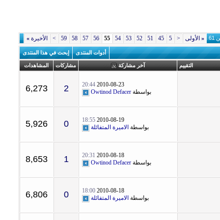
«
الأولى
<
5
45
51
52
53
54
55
56
57
58
59
>
الأخيرة
»
أدوات المنتدى
إبحث في هذا المنتدى
التقييم
آخر مشاركة
مشاركات
المشاهدات
20:44
2010-08-23
6,273
2
بواسطة
Owtinod Defacer
18:55
2010-08-19
5,926
0
بواسطة
الاميرة المتفائلة
20:31
2010-08-18
8,653
1
بواسطة
Owtinod Defacer
18:00
2010-08-18
6,806
0
بواسطة
الاميرة المتفائلة