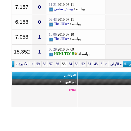
11:21
2010-07-11
7,157
0
بواسطة
يوسف سامى
02:43
2010-07-11
6,158
0
بواسطة
The J®ker
15:06
2010-07-10
7,058
1
بواسطة
The J®ker
00:29
2010-07-09
15,352
1
بواسطة
HЄNI-TЄCH
«
الأولى
<
5
45
51
52
53
54
55
56
57
58
59
>
الأخيرة
»
المراقبين
المراقبين : 1
cena