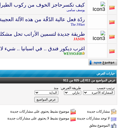
كيف تكسرحاجز الخوف من ركوب الطير
يوسف سامى
ردّة فعل عالية الدّقّة من هذه الآلة الع
The J®ker
طريقة جديدة لتسمين الأرانب تحل مشكلة ا
JASON
اغرب ديكور فندق .. في اسبانيا .. شيء ل
WESSO.018
خيارات العرض
عرض المواضيع من 811 إلى 825 من 911
ترتيب حسب
طريقة العرض:
منذ
مشاركات جديدة
موضوع نشيط يحتوي على مشاركات جديدة
لا توجد مشاركات جديدة
موضوع نشيط لا يحتوي على مشاركات جديدة
الموضوع مغلق