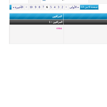
صفحة 6 من 13
«
الأولى
<
2
3
4
5
6
7
8
9
10
>
الأخيرة
»
المراقبين
المراقبين : 1
cena