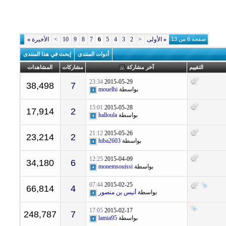
صفحة 6 من 13
«
الأولى
<
2
3
4
5
6
7
8
9
10
>
الأخيرة
»
أدوات المنتدى
إبحث في هذا المنتدى
التقييم
آخر مشاركة
مشاركات
المشاهدات
23:34
2015-05-29
38,498
7
بواسطة
mouelhi
15:01
2015-05-28
17,914
2
بواسطة
halloula
21:12
2015-05-26
23,214
2
بواسطة
hiba2603
12:25
2015-04-09
34,180
6
بواسطة
monemsouissi
07:44
2015-02-25
66,814
4
بواسطة
أنيس بن منصور
17:05
2015-02-17
248,787
7
بواسطة
lamia95