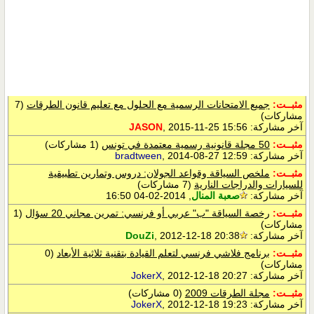
مثبــت:
جميع الامتحانات الرسمية مع الحلول مع تعليم قانون الطرقات
(7
مشاركات)
آخر مشاركة:
, 2015-11-25 15:56
JASON
مثبــت:
50 مجلة قانونية رسمية معتمدة في تونس
(1 مشاركات)
آخر مشاركة:
, 2014-08-27 12:59
bradtween
مثبــت:
ملخص السياقة وقواعد الجولان: دروس وتمارين تطبيقية
للسيارات والدراجات النارية
(7 مشاركات)
آخر مشاركة:
صعبة المنال
, 2014-02-04 16:50
مثبــت:
رخصة السياقة "ب" عربي أو فرنسي: تمرين مجاني 20 سؤال
(1
مشاركات)
آخر مشاركة:
, 2012-12-18 20:38
DouZi
مثبــت:
برنامج فلاشي فرنسي لتعلم القيادة بتقنية ثلاثية الأبعاد
(0
مشاركات)
آخر مشاركة:
, 2012-12-18 20:27
JokerX
مثبــت:
مجلة الطرقات 2009
(0 مشاركات)
آخر مشاركة:
, 2012-12-18 19:23
JokerX