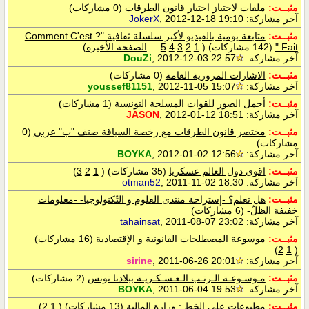
مثبــت:
ملفات لاجتياز اختبار قانون الطرقات
(0 مشاركات)
آخر مشاركة:
, 2012-12-18 19:10
JokerX
مثبــت:
متابعة يومية بالفيديو لأكبر سلسلة ثقافية "? Comment C'est
Fait "
(142 مشاركات)
‏
(
1
2
3
4
5
...
الصفحة الأخيرة
)
آخر مشاركة:
, 2012-12-03 22:57
DouZi
مثبــت:
الاشارات المرورية العامة
(0 مشاركات)
آخر مشاركة:
, 2012-11-05 15:07
youssef81151
مثبــت:
أجمل الصور للقوات المسلحة التونسية
(1 مشاركات)
آخر مشاركة:
, 2012-01-12 18:51
JASON
مثبــت:
مختصر قانون الطرقات مع رخصة السياقة صنف "ب" عربي
(0
مشاركات)
آخر مشاركة:
, 2012-01-02 12:56
BOYKA
مثبــت:
اقوى دول العالم عسكريا
(35 مشاركات)
‏
(
1
2
3
)
آخر مشاركة:
, 2011-11-02 18:30
otman52
مثبــت:
هل تعلم؟ -إستراحة منتدى العلوم و التّكنولوجيا- -معلومات
خفيفة الظلّ-
(6 مشاركات)
آخر مشاركة:
, 2011-08-07 23:02
tahainsat
مثبــت:
موسوعة المصطلحات القانونية و الإقتصادية
(16 مشاركات)
)
2
1
(
آخر مشاركة:
, 2011-06-26 20:01
sirine
مثبــت:
مـوسـوعـة الـرتـب الـعـسـكـريـة ببلادنا تونس
(2 مشاركات)
آخر مشاركة:
, 2011-06-04 19:53
BOYKA
مثبــت:
مطبوعات على الخط : وزارة المالية
(13 مشاركات)
‏
(
1
2
)