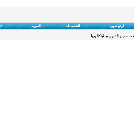
ارفع صورك
التعليمـــات
التقويم
cy
ساسي و الثانوي و الباكالوريا