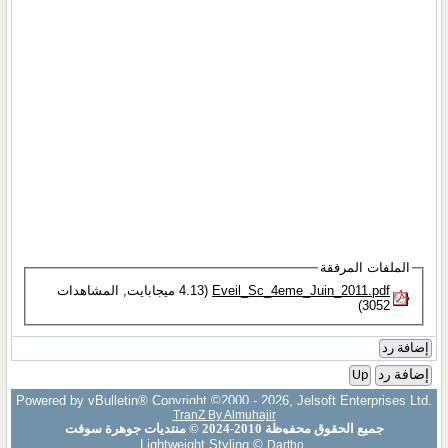
الملفات المرفقة
Eveil_Sc_4eme_Juin_2011.pdf‏
(4.13 ميجابايت, المشاهدات
3052)
إضافة رد
إضافة رد
Up
Powered by vBulletin® Copyright ©2000 - 2026, Jelsoft Enterprises Ltd.
TranZ By Almuhajir
جميع الحقوق محفوظة 2010-2024 © منتديات جوهرة سوفت
Lightweight Styling ©
Dartho