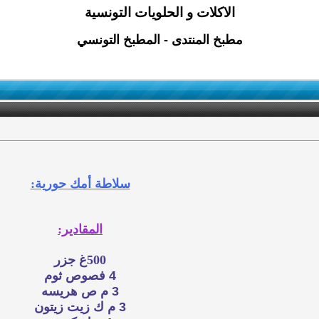
الاكلات و الحلويات التونسية
مطبخ المنتدى - المطبخ التونسي
سلاطة أمك حورية:
المقادير:
500غ جزر
4 فصوص ثوم
3 م ص هريسه
3 م ك زيت زيتون