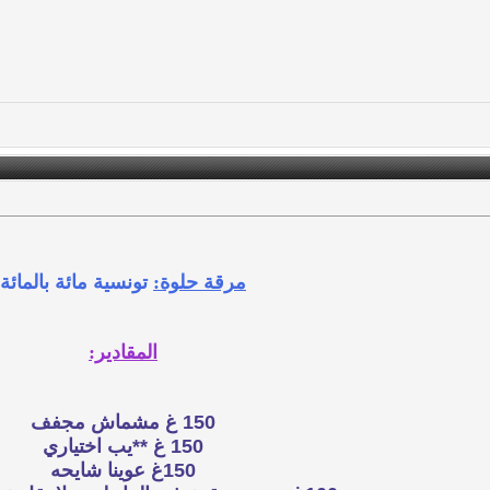
مرقة حلوة:
تونسية مائة بالمائة
المقادير:
150 غ مشماش مجفف
150 غ **يب اختياري
150غ عوينا شايحه