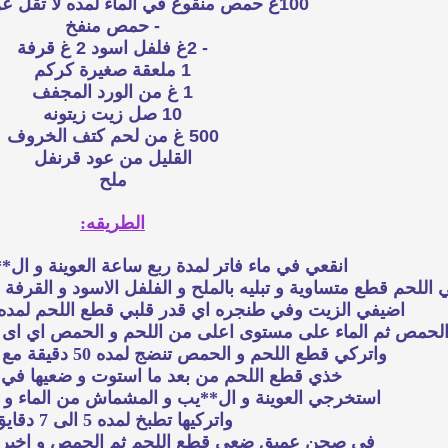
100غ حمص منقوع في الماء لمده لا تقل عن 12 ساعه
- حمص منفخ
- 2غ فلفل اسود 2 غ قرفة
1 ملعقة صغيرة كركم
1 غ من الورد المجفف
10 صل زيت زيتونه
500
غ
من لحم كتف الخروف
القليل من عود قرنفل
ملح
الطريقه:
انقعي في ماء فاتر لمدة ربع ساعة العوينة و ا
اللحم قطع متساوية و تبليه بالملح و الفلفل الاسود و القرفة 
اضيفي الزيت وفي طنجره اي قدر قلبي قطع اللحم لمده 5 دقايق ثم اضيفي عليه
لحمص ثم الماء على مستوى اعلى من اللحم و الحمص اي اى ان
واتركي قطع اللحم و الحمص تنضج لمده 50 دقيقة مع المراقبة من حين لاخر
خذي قطع اللحم من بعد ما استوت و ضعيها ف
استخرجي العوينة و ال**يب و المشماش من الماء و 
واتركيها تطبخ لمده 5 الى 7 دقايق
في صحن عميق ضعي قطع اللحم ثم الحمص و اخيرا ا