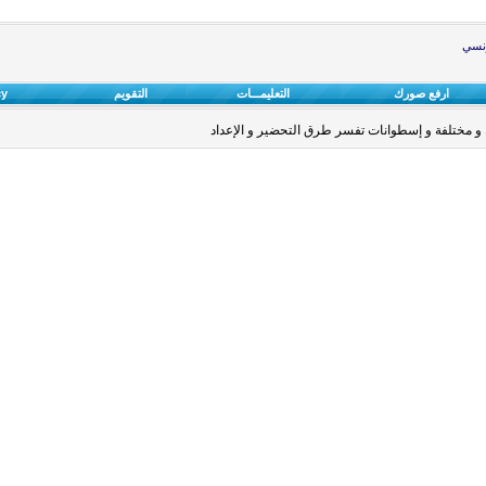
ونسي
ارفع صورك
التعليمـــات
التقويم
cy
و مختلفة و إسطوانات تفسر طرق التحضير و الإعداد