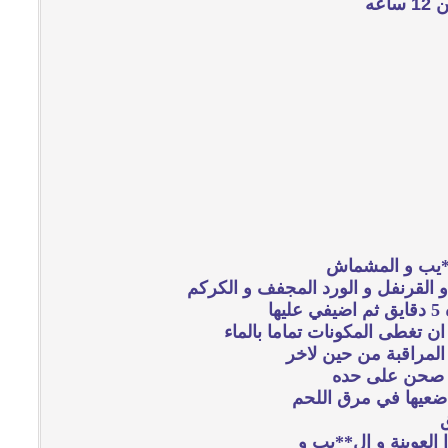
ل**يب و المشماش
و القرنفل و الورد المجفف و الكركم
ا
 تغطى المكونات تماما بالماء
ي صحن على حده
ضعيها في مرق اللحم
لعوينة و ال**يب و