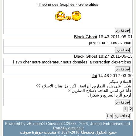
Théorie des Graphes - Généralités
إضافة رد
Black Ghost
16:43 2011-05-01
je veut un cours avancé
إضافة رد
Black Ghost
18:27 2011-05-13
svp cher notre moderateur nous données la correction d'exercices !
إضافة رد
lfsi
14:46 2012-03-30
السلام عليكم
شكرا على هذه التمارين الرائعة , لكن هل هناك الاصلاح ؟؟
فأنا في امس الحاجة لاصلاح التمارين 3 .
أرجو الرد السريع و شكرا .
إضافة رد
1
2
إضافة رد
Up
Powered by vBulletin® Copyright ©2000 - 2026, Jelsoft Enterprises Ltd.
TranZ By Almuhajir
جميع الحقوق محفوظة 2010-2024 © منتديات جوهرة سوفت