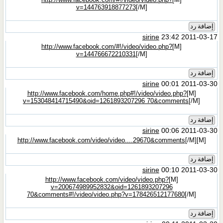
v=144763918877273
[/M]
إضافة رد
sirine
23:42 2011-03-17
http://www.facebook.com/#!/video/video.php?
[M]
v=144766672210331
[/M]
إضافة رد
sirine
00:01 2011-03-30
http://www.facebook.com/home.php#!/video/video.php?
[M]
v=153048414715490&oid=1261893207296 70&comments
[/M]
إضافة رد
sirine
00:06 2011-03-30
http://www.facebook.com/video/video....29670&comments
[/M]
[M]
إضافة رد
sirine
00:10 2011-03-30
http://www.facebook.com/video/video.php?
[M]
v=200674989952832&oid=1261893207296
70&comments#!/video/video.php?v=178426512177680
[/M]
إضافة رد