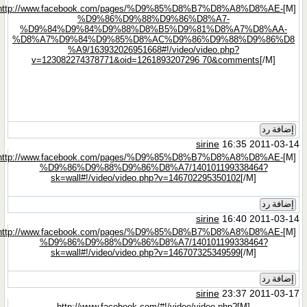
http://www.facebook.com/pages/%D9%85%D8%B7%D8%A8%D8%AE-
[M]
%D9%86%D9%88%D9%86%D8%A7-
%D9%84%D9%84%D9%88%D8%B5%D9%81%D8%A7%D8%AA-
%D8%A7%D9%84%D9%85%D8%AC%D9%86%D9%88%D9%86%D8
%A9/163932026951668#!/video/video.php?
v=123082274378771&oid=1261893207296 70&comments
[/M]
إضافة رد
sirine
16:35 2011-03-14
http://www.facebook.com/pages/%D9%85%D8%B7%D8%A8%D8%AE-
[M]
%D9%86%D9%88%D9%86%D8%A7/140101199338464?
sk=wall#!/video/video.php?v=146702295350102
[/M]
إضافة رد
sirine
16:40 2011-03-14
http://www.facebook.com/pages/%D9%85%D8%B7%D8%A8%D8%AE-
[M]
%D9%86%D9%88%D9%86%D8%A7/140101199338464?
sk=wall#!/video/video.php?v=146707325349599
[/M]
إضافة رد
sirine
23:37 2011-03-17
http://www.facebook.com/#!/video/video.php?
[M]