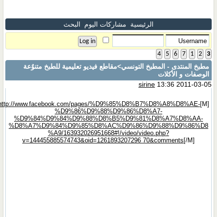
الرئيسية
مشاركات اليوم
البحث
4
5
6
7
1
2
3
مطبخ المنتدى - المطبخ التونسي
>مقاطع فيديو تعليمية للطبخ متنوٌعة
الوصفات و الأكلات
sirine
13:36 2011-03-05
http://www.facebook.com/pages/%D9%85%D8%B7%D8%A8%D8%AE-
[M]
%D9%86%D9%88%D9%86%D8%A7-
%D9%84%D9%84%D9%88%D8%B5%D9%81%D8%A7%D8%AA-
%D8%A7%D9%84%D9%85%D8%AC%D9%86%D9%88%D9%86%D8
%A9/163932026951668#!/video/video.php?
v=144455885574743&oid=1261893207296 70&comments
[/M]