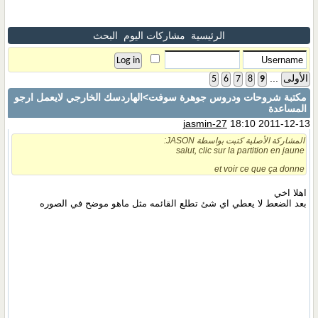
الرئيسية
مشاركات اليوم
البحث
...
الأولى
9
8
7
6
5
مكتبة شروحات ودروس جوهرة سوفت
>الهاردسك الخارجي لايعمل ارجو
المساعدة
jasmin-27
18:10 2011-12-13
المشاركة الأصلية كتبت بواسطة JASON:
salut, clic sur la partition en jaune
et voir ce que ça donne
اهلا اخي
بعد الضعط لا يعطي اي شئ تطلع القائمه مثل ماهو موضح في الصوره