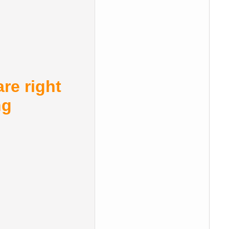
re right
ng