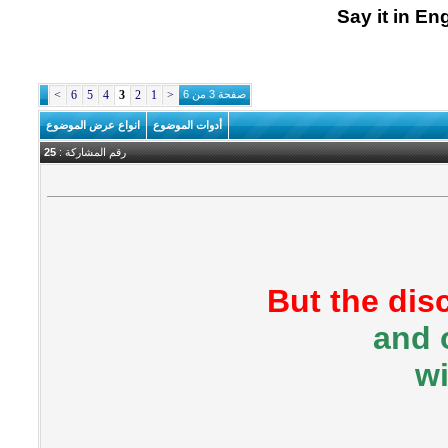
Say it in En
صفحة 3 من 6
<
1
2
3
4
5
6
>
أدوات الموضوع
انواع عرض الموضوع
رقم المشاركة :
25
But the dis
and 
wi