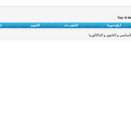
Say it i
ارفع صورك
التعليمـــات
التقويم
cy
ساسي و الثانوي و الباكالوريا