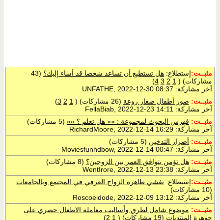
مثبــت:
إستطلاع:
هل تستطيع أن تساعد شخصا قد أساء إليك؟
(43
مشاركات)
‏
(
1
2
3
4
)
آخر مشاركة: UNFATHE, 2022-12-30 08:37
مثبــت:
صور أطفال صغار روعة
(26 مشاركات)
‏
(
1
2
3
)
آخر مشاركة:
, 2022-12-23 14:11
FellaBiab
مثبــت:
فهرس البحوث لمجموعة : «« هل تعلم ؟ »»
(5 مشاركات)
آخر مشاركة:
, 2022-12-14 16:29
RichardMoore
مثبــت:
أضرار التدخين
(5 مشاركات)
آخر مشاركة:
, 2022-12-14 00:47
Moviesfunhdbow
مثبــت:
هل تؤمن بتوافق العمر بين الزوجين؟
(8 مشاركات)
آخر مشاركة: WentIrore, 2022-12-13 23:38
مثبــت:
إستطلاع:
تفشي ظاهرة الزواج العرفي في المجتمع وبالجامعات
(10 مشاركات)
آخر مشاركة:
, 2022-12-09 13:12
Roscoeidode
مثبــت:
موضوع شامل لطرق وأساليب معاملة الاطفال حصري على
جوهرة المنتديات
(19 مشاركات)
‏
(
1
2
)