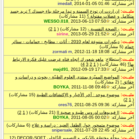
آخر مشاركة:
, 2014-01-05 01:46
imedall
مثبــت:
ان اردت ان تودع السمنة و تبدا مرحلة بناء جسدك ؟ تريد جسد
متكامل و عضلات مفتولة ؟
(11 مشاركات)
آخر مشاركة:
, 2013-06-13 07:50
WESSO.018
مثبــت:
- الصحة النفسية -
(12 مشاركات)
‏
(
1
2
)
آخر مشاركة:
, 2013-05-29 21:52
sirine
مثبــت:
ديكورات متنوعة لعام 2010 - أثاث - مطابخ - حمامات - ستائر
حمام
(5 مشاركات)
آخر مشاركة:
, 2012-11-18 18:08
zormati m
مثبــت:
إستطلاع:
ماهو شعورك إتجاه فتاه عرضت عليك فكرة الارتباط
بها؟
(46 مشاركات)
‏
(
1
2
3
4
)
آخر مشاركة:
, 2012-09-19 17:33
majd91
مثبــت:
المواضيع المميّزة بمنتدى العلوم الطبيّة - بحوث و دراسات و
حقائق !
(2 مشاركات)
آخر مشاركة:
, 2011-11-08 09:46
BOYKA
مثبــت:
موضوع موحد : آخر الأخبار و الإكتشافات الطبية
(15 مشاركات)
)
2
1
(
آخر مشاركة:
, 2011-08-25 09:36
ores76
مثبــت:
|| فيديوهات لدروس طبية و صحية ||
(21 مشاركات)
‏
(
1
2
)
آخر مشاركة:
, 2011-08-05 00:02
BOYKA
مثبــت:
موضوع متمحور حول الطفل العنيد : دراسة و علاج
(6 مشاركات)
آخر مشاركة:
, 2011-07-28 22:45
snipersale
مثبــت:
مجلٌة مختصٌة بالدٌيكور و التصميم الدٌاخلي DECOR-SOFT
(12