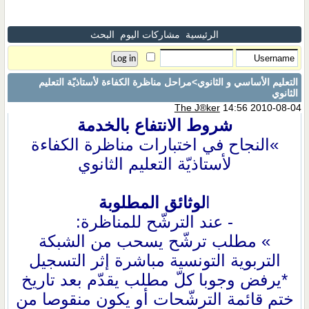
الرئيسية
مشاركات اليوم
البحث
التعليم الأساسي و الثانوي
>مراحل مناظرة الكفاءة لأستاذيّة التعليم
الثانوي
The J®ker
14:56 2010-08-04
شروط الانتفاع بالخدمة
»النجاح في اختبارات مناظرة الكفاءة
لأستاذيّة التعليم الثانوي
ا
لوثائق المطلوبة
- عند الترشّح للمناظرة:
» مطلب ترشّح يسحب من الشبكة
التربوية التونسية مباشرة إثر التسجيل
*يرفض وجوبا كلّ مطلب يقدّم بعد تاريخ
ختم قائمة الترشّحات أو يكون منقوصا من