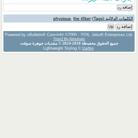
physique
,
the j®k
Powered by vBulletin® Copyright ©2000 - 2026
TranZ By Almuhajir
هرة سوفت
Lightweight Styling ©
Da