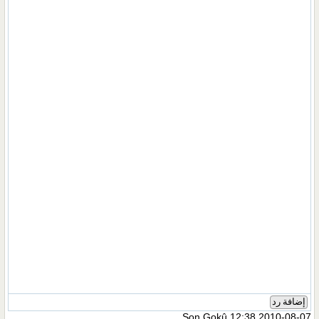
إضافة رد
Son Gokû
12:38 2010-08-07