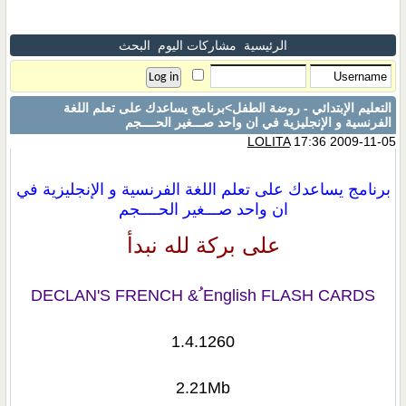
الرئيسية
مشاركات اليوم
البحث
التعليم الإبتدائي - روضة الطفل
>برنامج يساعدك على تعلم اللغة
الفرنسية و الإنجليزية في ان واحد صـــغير الحــــجم
LOLITA
17:36 2009-11-05
برنامج يساعدك على تعلم اللغة الفرنسية و الإنجليزية في
ان واحد صـــغير الحــــجم
على بركة لله نبدأ
DECLAN'S FRENCH & ُEnglish FLASH CARDS
1.4.1260
2.21Mb