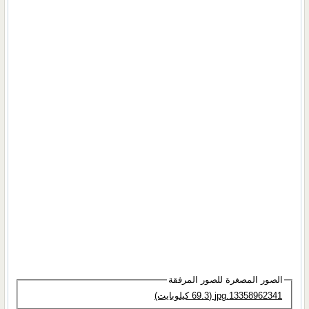
الصور المصغرة للصور المرفقة
13358962341.jpg‏ (69.3 كيلوبايت)