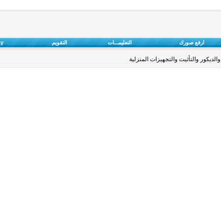
ارفع صورك
التعليمـــات
التقويم
cy
والديكور والتأثيت والتجهيزات المنزلية