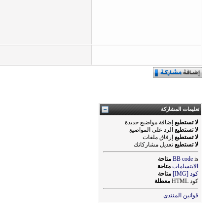
تعليمات المشاركة
لا تستطيع
إضافة مواضيع جديدة
لا تستطيع
الرد على المواضيع
لا تستطيع
إرفاق ملفات
لا تستطيع
تعديل مشاركاتك
is
BB code
متاحة
الابتسامات
متاحة
كود [IMG]
متاحة
كود HTML
معطلة
قوانين المنتدى