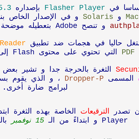
ساسا في
Flasher Player
بإصداره
5.3
Ma
و
Solaris
و في الإصدار الخاص ب
authpl
و تنصح Adobe بتعطيله موضحة
ُستغل حاليا في هجمات ضد تطبيق
Reader
PDF
التي تحتوي على محتوى Flash إلى غاية صدور ترقيع للثغرة.
Secun
الثغرة بالحرجة جدا و تشير بعض ا
المسمى
Dropper-P
، و الذي يقوم بسرق
لبرامج ضارة أخرى.
أن تصدر
الترقيعات
الخاصة بهذه الثغرة ابتدا
Player و ابتداءً من الـ
15 نوفمبر
بالنسب