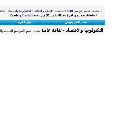
منتدى التعليم التونسي (Jawhara-Soft)
>
التعليم و الثقافة
>
التكنولوجيا والاقتصاد - ثقاف
Adobe تحذر من ثغرة 0Day تخص كلا من Flash Player و Reade
عسل النحل بتونس
القرآن الكريم
التكنولوجيا والاقتصاد - ثقافة عامة
يشمل جميع المواضيع العلمية والمت