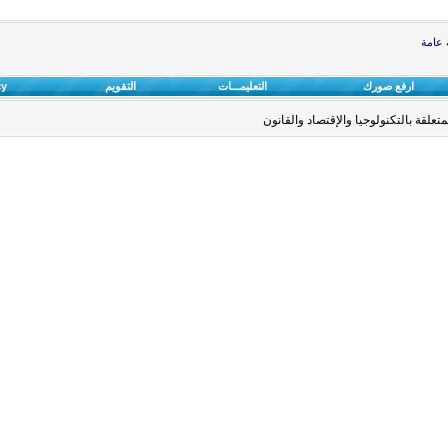
ة عامة
ارفع صورك
التعليمـــات
التقويم
cy
علقة بالتكنولوجيا والإقتصاد والقانون