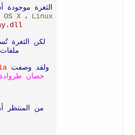
الثغرة موجودة أ
c OS X
،
Linux
ay.dll
لكن الثغرة ت
ملفات
ولقد وصفت
ia
حصان طروادة
من المنتظر 