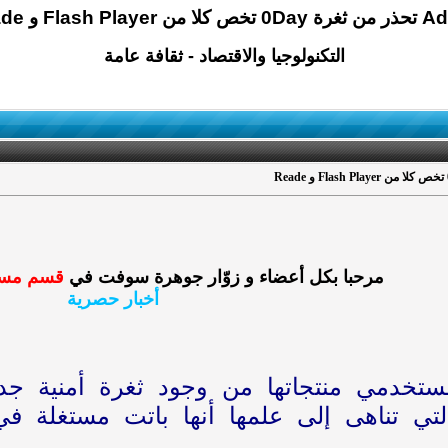
من Flash Player و Reade
التكنولوجيا والاقتصاد - ثقافة عامة
مرحبا بكل أعضاء و زوّار جوهرة سوفت في
قسم مستج
أخبار حصرية
ستخدمي منتجاتها من وجود ثغرة أمنية ج
لتي تناهى إلى علمها أنها باتت مستغلة 