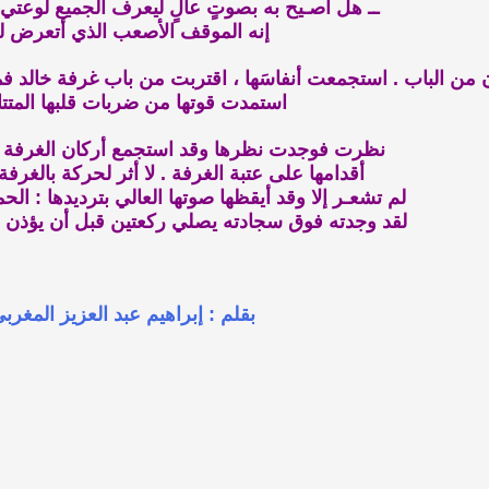
ــ هل أصـيح به بصوتٍ عالٍ ليعرف الجميع لوعتي
إنه الموقف الأصعب الذي أتعرض له
 من الباب . استجمعت أنفاسَها ، اقتربت من باب غرفة خالد فم
استمدت قوتها من ضربات قلبها المتتاب
نظرت فوجدت نظرها وقد استجمع أركان الغرفة ك
أقدامها على عتبة الغرفة . لا أثر لحركة بالغرفة 
لم تشعـر إلا وقد أيقظها صوتها العالي بترديدها : الحمد 
لقد وجدته فوق سجادته يصلي ركعتين قبل أن يؤذن ا
بقلم : إبراهيم عبد العزيز المغرب