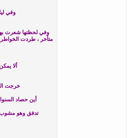
وفي ليل
وفي لحظتها شعرت بهمس
متأخر ، طردت الخواطر ال
ألا يمك
خرجت الخو
أين حصاد السنوا
تدفق وهو مشوب با