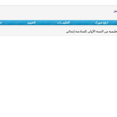
طفل
ارفع صورك
التعليمـــات
التقويم
cy
مية من السنة الأولى للسادسة إبتدائي