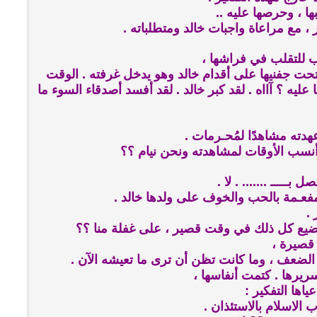
ا ، وحرصها عليه ..
 ، مع مراعاة واجبات خالد ومتطلباته .
ب للتقلب في فراشها ،
حت جفنيها على أقدام خالد وهو يدخل غرفته . الوقت
ليه ؟ آااه . لقد كبر خالد . لقد أفسد أصدقاء السوء ما
هدته مشاهدًا لمُحـرمات .
أنسب الأوقات لمشاهدته ونحن نيام ؟؟
بـــــ ....... . لا .
 مفعـمة بالحب والخوف على ولدها خالد .
 .
ضيع كل ذلك في وقت قصير ، على غفلة منا ؟؟
قصيرة ،
الضعف ، وما كانت تظن أن ترى ما تعيشه الآن .
يرها . كتمت أنفاسها ،
ها التفكير :
 الاسلام بالاستئذان .