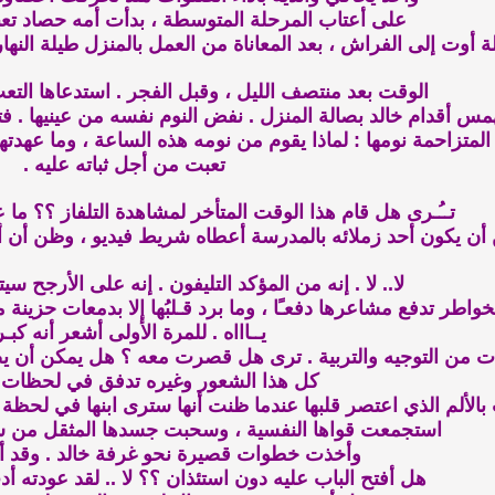
على أعتاب المرحلة المتوسطة ، بدأت أمه حصاد تعبه
ة أوت إلى الفراش ، بعد المعاناة من العمل بالمنزل طيلة النهار
الوقت بعد منتصف الليل ، وقبل الفجر . استدعاها التع
 أقدام خالد بصالة المنزل . نفض النوم نفسه من عينيها . فت
متزاحمة نومها : لماذا يقوم من نومه هذه الساعة ، وما عهدتها ع
تعبت من أجل ثباته عليه .
تــُـرى هل قام هذا الوقت المتأخر لمشاهدة التلفاز ؟؟ ما ع
ن أن يكون أحد زملائه بالمدرسة أعطاه شريط فيديو ، وظن أن 
لا.. لا . إنه من المؤكد التليفون . إنه على الأرجح سيتصل 
اطر تدفع مشاعرها دفعـًا ، وما برد قـلبُها إلا بدمعات حزينة
يــاااه . للمرة الأولى أشعر أنه كبـر
ت من التوجيه والتربية . ترى هل قصرت معه ؟ هل يمكن أن ي
كل هذا الشعور وغيره تدفق في لحظات 
لألم الذي اعتصر قلبها عندما ظنت أنها سترى ابنها في لحظة 
استجمعت قواها النفسية ، وسحبت جسدها المثقل من سر
وأخذت خطوات قصيرة نحو غرفة خالد . وقد أعيا
هل أفتح الباب عليه دون استئذان ؟؟ لا .. لقد عودته أدب