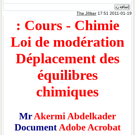
The
Cours - Ch
Loi de modé
Déplacemen
équilib
chimiqu
Mr
Akermi Abd
Document
Adobe