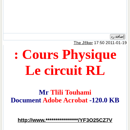
The
Cours Phys
Le circui
Mr
Tlili Touh
Document
Adobe Acrob
http://www.**************