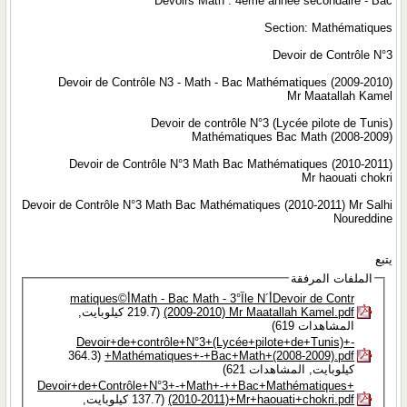
Devoirs Math : 4ème année secondaire - Bac
Section: Mathématiques
Devoir de Contrôle N°3
Devoir de Contrôle N3 - Math - Bac Mathématiques (2009-2010)
Mr Maatallah Kamel
Devoir de contrôle N°3 (Lycée pilote de Tunis)
Mathématiques Bac Math (2008-2009)
Devoir de Contrôle N°3 Math Bac Mathématiques (2010-2011)
Mr haouati chokri
Devoir de Contrôle N°3 Math Bac Mathématiques (2010-2011) Mr Salhi
Noureddine
يتبع
الملفات المرفقة
Devoir de Contrأ´le Nآ°3 - Math - Bac Mathأ©matiques
(2009-2010) Mr Maatallah Kamel.pdf‏
(219.7 كيلوبايت,
المشاهدات 619)
Devoir+de+contrôle+N°3+(Lycée+pilote+de+Tunis)+-
+Mathématiques+-+Bac+Math+(2008-2009).pdf‏
(364.3
كيلوبايت, المشاهدات 621)
Devoir+de+Contrôle+N°3+-+Math+-++Bac+Mathématiques+
(2010-2011)+Mr+haouati+chokri.pdf‏
(137.7 كيلوبايت,