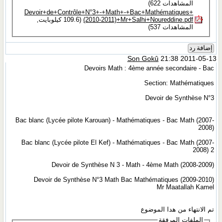
المشاهدات 622)
Devoir+de+Contrôle+N°3+-+Math+-+Bac+Mathématiques+
(2010-2011)+Mr+Salhi+Noureddine.pdf‏
(109.6 كيلوبايت,
المشاهدات 537)
إضافة رد
Son Gokû
21:38 2011-05-13
Devoirs Math : 4ème année secondaire - Bac
Section: Mathématiques
Devoir de Synthèse N°3
Bac blanc (Lycée pilote Karouan) - Mathématiques - Bac Math (2007-
2008)
Bac blanc (Lycée pilote El Kef) - Mathématiques - Bac Math (2007-
2008) 2
Devoir de Synthèse N 3 - Math - 4ème Math (2008-2009)
Devoir de Synthèse N°3 Math Bac Mathématiques (2009-2010)
Mr Maatallah Kamel
تم الانتهاء من هدا الموضوع
الملفات المرفقة