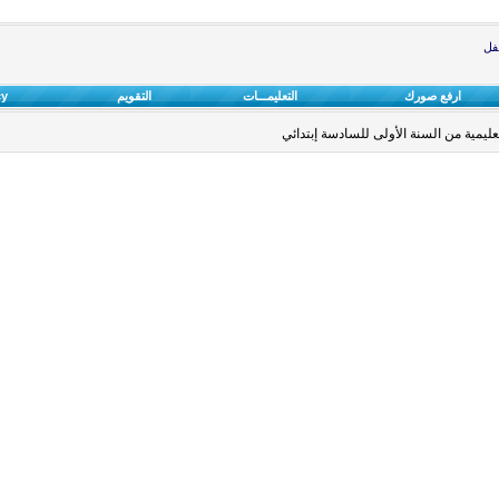
طفل
ارفع صورك
التعليمـــات
التقويم
cy
مية من السنة الأولى للسادسة إبتدائي