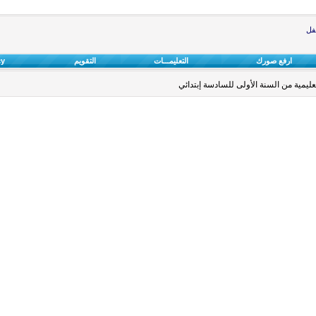
طفل
ارفع صورك
التعليمـــات
التقويم
cy
مية من السنة الأولى للسادسة إبتدائي