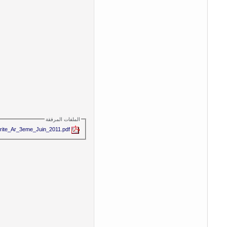
الملفات المرفقة
crite_Ar_3eme_Juin_2011.pdf