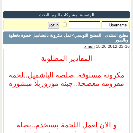
الرئيسية
مشاركات اليوم
البحث
مطبخ المنتدى - المطبخ التونسي
>عمل مكرونة بالبشاميل خطوة بخطوة
وبالصور
xmen
18:26 2012-03-16
المقادير المطلوبة
مكرونة مسلوقة..صلصة الباشميل..لحمة
مفرومة معصجة..جبنة موزوريلا مبشورة
و الان لعمل اللحمة بستخدم..بصلة