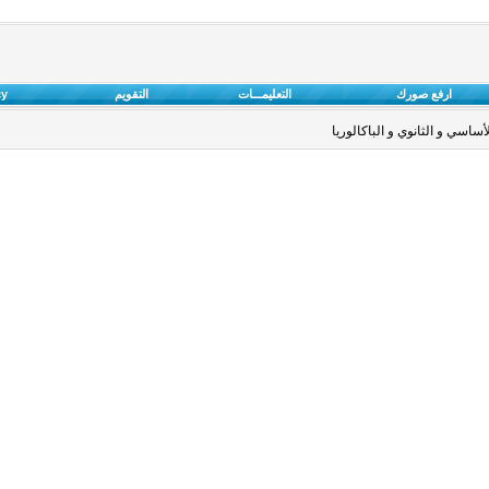
ارفع صورك
التعليمـــات
التقويم
cy
ساسي و الثانوي و الباكالوريا