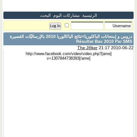
الرئيسية
مشاركات اليوم
البحث
دروس و إمتحانات الباكلوريا
>نتائج الباكالوريا 2010 بالإرساليّات القصيرة
Résultat Bac 2010 Par SMS
The J®ker
21:17 2010-06-22
[ame]http://www.facebook.com/video/video.php?
v=1307844738393[/ame]