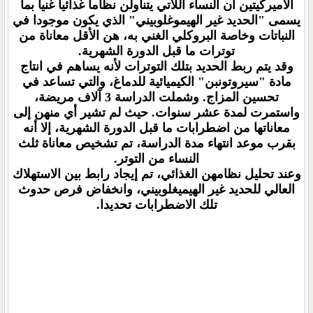
الأميركيتين أن النساء اللاتي يتناولن نظاما غذائيا غنيا بما
يسمى "الحديد غير الهيموغلوبيني" الذي يكون موجودا في
النباتات وخاصة البروكلي الغني به، هن الأقل معاناة من
توترات ما قبل الدورة الشهرية.
وقد يتم ربط الحديد بتلك التوترات لأنه يساهم في انتاج
مادة "سيروتونبن" الكيميائية للدماغ، والتي تساعد في
تحسين المزاج. وشملت الدراسة 3 آلاف مريضة،
واستمرت لمدة عشر سنوات. حيث لم تشير أي منهن إلى
معاناتها من اضطرابات ما قبل الدورة الشهرية، إلا أنه
بقرب موعد انتهاء مدة الدراسة، تم تشخيص معاناة ثلث
النساء من التوتر.
وعند تحليل نظامهن الغذائي، تم إيجاد رابط بين الاستهلاك
العالي للحديد غير الهيميغلوبيني، وانخفاض فرص حدوث
تلك الاضطرابات تحديدا.