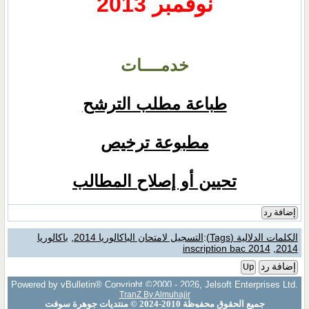
نوفمبر 2013
خدمــــات
طباعة مطلب الترشح
مطبوعة ترخيص
تحيين أو إصلاح المطالب
إضافة رد
الكلمات الدلالية (Tags)
:
التسجيل لامتحان الباكالوريا 2014
,
باكالوريا
inscription bac 2014
,
2014
إضافة رد
Up
Powered by vBulletin® Copyright ©2000 - 2026, Jelsoft Enterprises Ltd.
TranZ By Almuhajir
جميع الحقوق محفوظة 2010-2024 © منتديات جوهرة سوفت