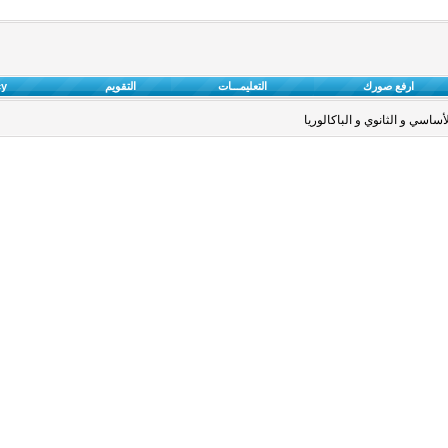
ارفع صورك
التعليمـــات
التقويم
cy
ساسي و الثانوي و الباكالوريا