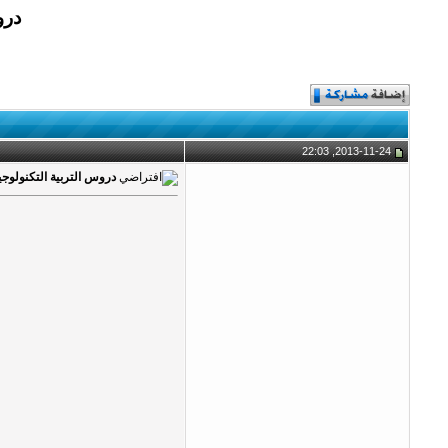
دروس 
2013-11-24, 22:03
دروس التربية التكنولوجية لسنوات 7 و 8 و9