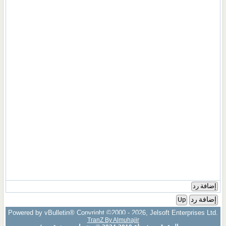
إضافة رد
إضافة رد
Up
Powered by vBulletin® Copyright ©2000 - 2026, Jelsoft Enterprises Ltd.
TranZ By Almuhajir